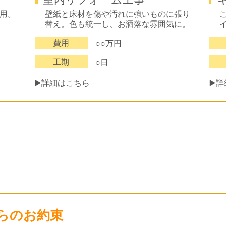
用。
壁紙と床材を傷や汚れに強いものに張り
替え。色も統一し、お洒落な雰囲気に。
費用
○○万円
工期
○日
▶️
▶️詳細はこちら
らのお約束