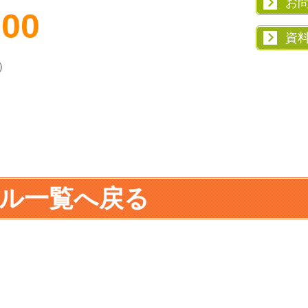
お
000
資
）
ル一覧へ戻る